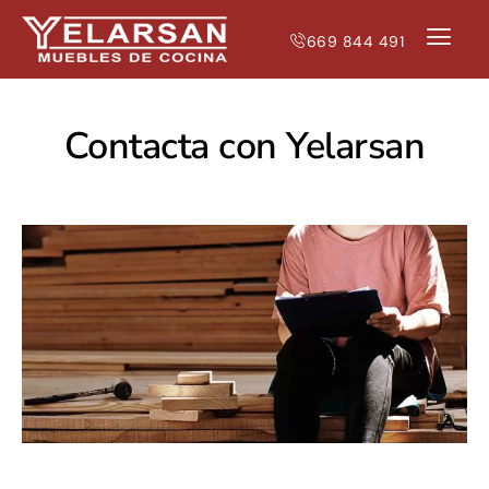
669 844 491
NUESTRAS T
MUEBLES DE 
Contacta con Yelarsan