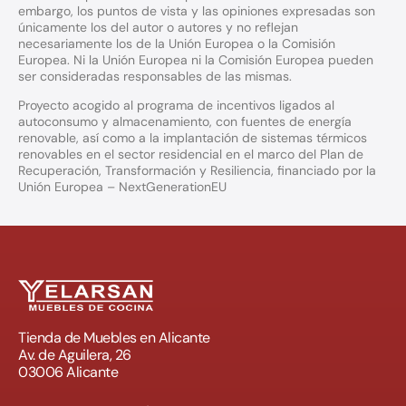
embargo, los puntos de vista y las opiniones expresadas son
únicamente los del autor o autores y no reflejan
necesariamente los de la Unión Europea o la Comisión
Europea. Ni la Unión Europea ni la Comisión Europea pueden
ser consideradas responsables de las mismas.
Proyecto acogido al programa de incentivos ligados al
autoconsumo y almacenamiento, con fuentes de energía
renovable, así como a la implantación de sistemas térmicos
renovables en el sector residencial en el marco del Plan de
Recuperación, Transformación y Resiliencia, financiado por la
Unión Europea – NextGenerationEU
Tienda de Muebles en Alicante
Av. de Aguilera, 26
03006 Alicante