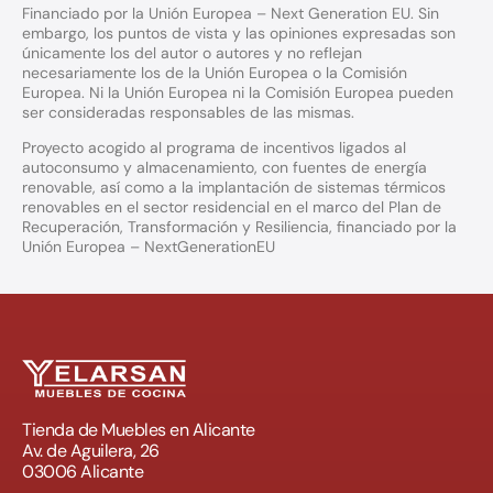
Financiado por la Unión Europea – Next Generation EU. Sin
embargo, los puntos de vista y las opiniones expresadas son
únicamente los del autor o autores y no reflejan
necesariamente los de la Unión Europea o la Comisión
Europea. Ni la Unión Europea ni la Comisión Europea pueden
ser consideradas responsables de las mismas.
Proyecto acogido al programa de incentivos ligados al
autoconsumo y almacenamiento, con fuentes de energía
renovable, así como a la implantación de sistemas térmicos
renovables en el sector residencial en el marco del Plan de
Recuperación, Transformación y Resiliencia, financiado por la
Unión Europea – NextGenerationEU
Tienda de Muebles en Alicante
Av. de Aguilera, 26
03006 Alicante