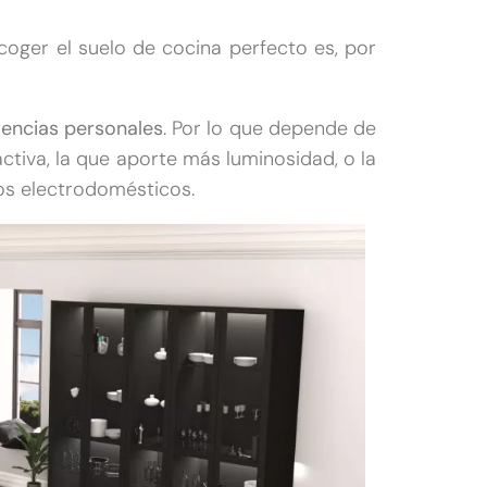
coger el suelo de cocina perfecto es, por
rencias personales
. Por lo que depende de
ctiva, la que aporte más luminosidad, o la
los electrodomésticos.