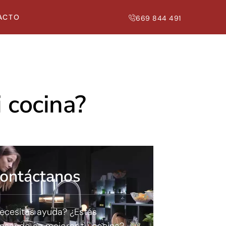
ACTO
669 844 491
 cocina?
ontáctanos
ecesitas ayuda? ¿Estás