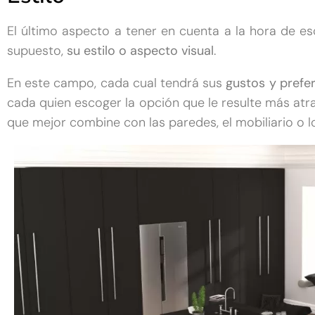
El último aspecto a tener en cuenta a la hora de es
supuesto,
su estilo o aspecto visual
.
En este campo, cada cual tendrá sus
gustos y prefe
cada quien escoger la opción que le resulte más atra
que mejor combine con las paredes, el mobiliario o 