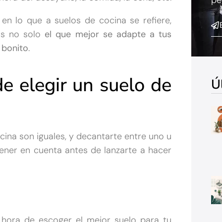
pe
 en lo que a suelos de cocina se refiere,
as no solo
el que mejor se adapte a tus
 bonito
.
de elegir un suelo de
Ú
cina son iguales, y decantarte entre uno u
ner en cuenta antes de lanzarte a hacer
 hora de escoger el mejor suelo para tu