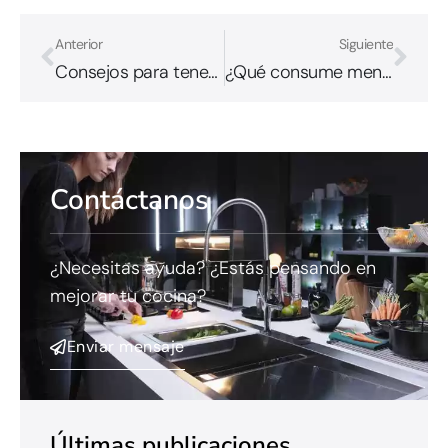
Anterior
Siguiente
Consejos para tener tu propio huerto en la cocina
¿Qué consume menos: la cocina de gas, vitrocerámica o inducción?
Contáctanos
¿Necesitas ayuda? ¿Estás pensando en
mejorar tu cocina?
Enviar mensaje
Últimas publicaciones